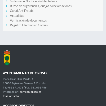
Sistema de Notificación Electrónica
Buzón de sugerencias, quejas o reclamaciones
Canal AntiFraude
Actualidad
Verificación de documentos
Registro Electrónico Común
AYUNTAMIENTO DE OROSO
Plaza Isaac Díaz Pardo, 1
15888 Sigüeiro - Oroso - A Coruña
Tlf: 981 691 478 / Fax: 981 691 786
Información:
correo@oroso.es
Ir a Contacto
ACCESOS DIRECTOS