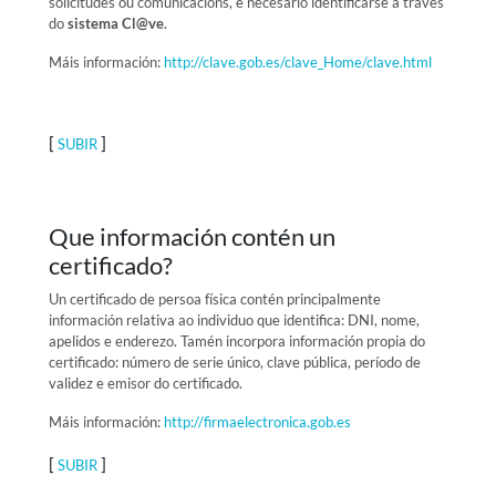
solicitudes ou comunicacións, é necesario identificarse a través
do
sistema Cl@ve
.
Máis información:
http://clave.gob.es/clave_Home/clave.html
[
]
SUBIR
Que información contén un
certificado?
Un certificado de persoa física contén principalmente
información relativa ao individuo que identifica: DNI, nome,
apelidos e enderezo. Tamén incorpora información propia do
certificado: número de serie único, clave pública, período de
validez e emisor do certificado.
Máis información:
http://firmaelectronica.gob.es
[
]
SUBIR