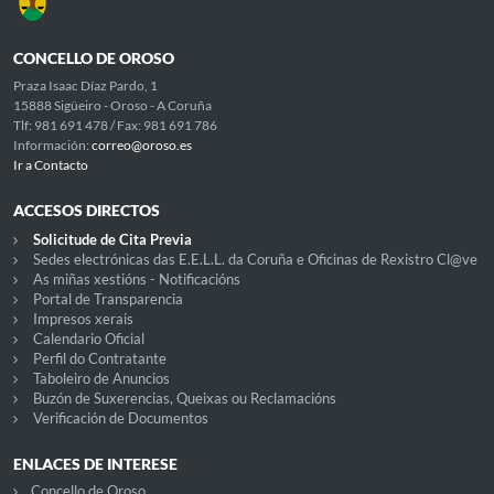
CONCELLO DE OROSO
Praza Isaac Díaz Pardo, 1
15888 Sigüeiro - Oroso - A Coruña
Tlf: 981 691 478 / Fax: 981 691 786
Información:
correo@oroso.es
Ir a Contacto
ACCESOS DIRECTOS
Solicitude de Cita Previa
Sedes electrónicas das E.E.L.L. da Coruña e Oficinas de Rexistro Cl@ve
As miñas xestións - Notificacións
Portal de Transparencia
Impresos xerais
Calendario Oficial
Perfil do Contratante
Taboleiro de Anuncios
Buzón de Suxerencias, Queixas ou Reclamacións
Verificación de Documentos
ENLACES DE INTERESE
Concello de Oroso