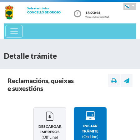
Sede electrónica
18:23:14
CONCELLO DE OROSO
Venres 7 de agosto 2026
Detalle trámite
Reclamacións, queixas
e suxestións
INICIAR
DESCARGAR
TRÁMITE
IMPRESOS
(on Line)
(off Line)