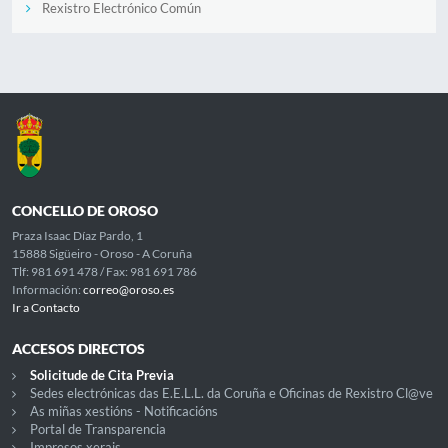
Rexistro Electrónico Común
CONCELLO DE OROSO
Praza Isaac Díaz Pardo, 1
15888 Sigüeiro - Oroso - A Coruña
Tlf: 981 691 478 / Fax: 981 691 786
Información:
correo@oroso.es
Ir a Contacto
ACCESOS DIRECTOS
Solicitude de Cita Previa
Sedes electrónicas das E.E.L.L. da Coruña e Oficinas de Rexistro Cl@ve
As miñas xestións - Notificacións
Portal de Transparencia
Impresos xerais