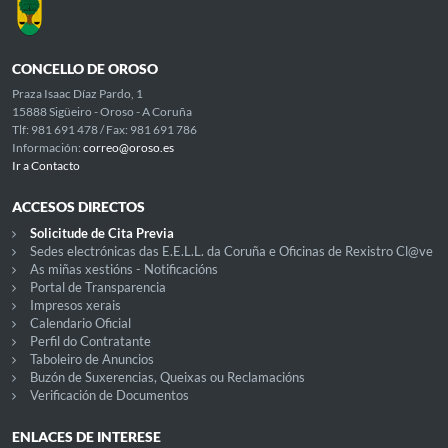
CONCELLO DE OROSO
Praza Isaac Díaz Pardo, 1
15888 Sigüeiro - Oroso - A Coruña
Tlf: 981 691 478 / Fax: 981 691 786
Información:
correo@oroso.es
Ir a Contacto
ACCESOS DIRECTOS
Solicitude de Cita Previa
Sedes electrónicas das E.E.L.L. da Coruña e Oficinas de Rexistro Cl@ve
As miñas xestións - Notificacións
Portal de Transparencia
Impresos xerais
Calendario Oficial
Perfil do Contratante
Taboleiro de Anuncios
Buzón de Suxerencias, Queixas ou Reclamacións
Verificación de Documentos
ENLACES DE INTERESE