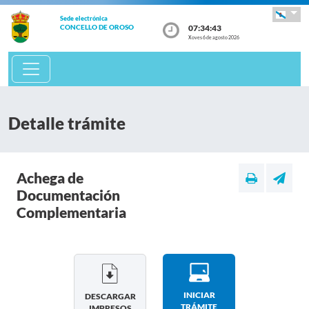
Sede electrónica
07:34:43
CONCELLO DE OROSO
Xoves 6 de agosto 2026
Detalle trámite
Achega de
Documentación
Complementaria
INICIAR
DESCARGAR
TRÁMITE
IMPRESOS