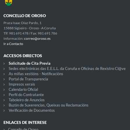
CONCELLO DE OROSO
Praza Isaac Díaz Pardo, 1
15888 Sigüeiro - Oroso - A Coruña
Tlf: 981 691 478 / Fax: 981 691 786
Información:
correo@oroso.es
Ir a Contacto
ACCESOS DIRECTOS
Solicitude de Cita Previa
Sedes electrónicas das E.E.L.L. da Coruña e Oficinas de Rexistro Cl@ve
As miñas xestións - Notificacións
Portal de Transparencia
Impresos xerais
Calendario Oficial
Perfil do Contratante
Taboleiro de Anuncios
Buzón de Suxerencias, Queixas ou Reclamacións
Verificación de Documentos
ENLACES DE INTERESE
Concello de Oroso