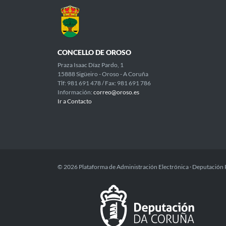
CONCELLO DE OROSO
Praza Isaac Díaz Pardo, 1
15888 Sigüeiro - Oroso - A Coruña
Tlf: 981 691 478 / Fax: 981 691 786
Información:
correo@oroso.es
Ir a Contacto
© 2026 Plataforma de Administración Electrónica · Deputación 