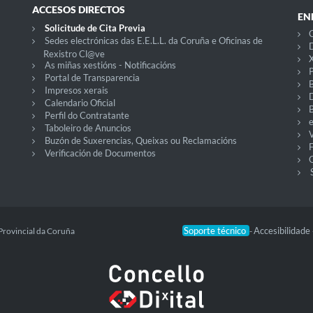
ACCESOS DIRECTOS
EN
Solicitude de Cita Previa
C
Sedes electrónicas das E.E.L.L. da Coruña e Oficinas de
D
Rexistro Cl@ve
X
As miñas xestións - Notificacións
P
Portal de Transparencia
Impresos xerais
Calendario Oficial
Perfil do Contratante
Taboleiro de Anuncios
V
Buzón de Suxerencias, Queixas ou Reclamacións
Verificación de Documentos
O
Soporte técnico
Accesibilidade
Provincial da Coruña
-