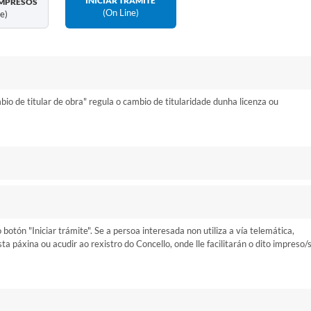
INICIAR TRÁMITE
MPRESOS
(on Line)
ne)
 de titular de obra" regula o cambio de titularidade dunha licenza ou
otón "Iniciar trámite". Se a persoa interesada non utiliza a vía telemática,
 páxina ou acudir ao rexistro do Concello, onde lle facilitarán o dito impreso/