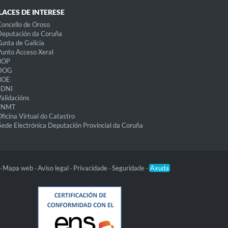
LACES DE INTERESE
oncello de Oroso
eputación da Coruña
unta de Galicia
unto Acceso Xeral
BOP
DOG
BOE
eDNI
alidacións
FNMT
ficina Virtual do Catastro
Sede Electrónica Deputación Provincial da Coruña
Mapa web
Aviso legal
Privacidade
Seguridade
Axuda
-
-
-
-
-