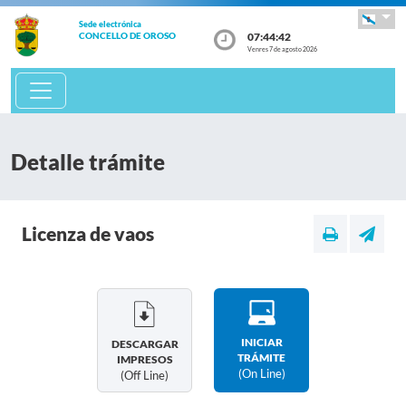
Sede electrónica
07:44:42
CONCELLO DE OROSO
Venres 7 de agosto 2026
Detalle trámite
Licenza de vaos
INICIAR
DESCARGAR
TRÁMITE
IMPRESOS
(on Line)
(off Line)