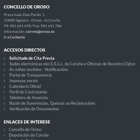
CONCELLO DE OROSO
Praza Isaac Díaz Pardo, 1
15888 Sigüeiro - Oroso - A Coruña
Tlf: 981 691 478 / Fax: 981 691 786
Información:
correo@oroso.es
Ir a Contacto
ACCESOS DIRECTOS
Solicitude de Cita Previa
Sedes electrónicas das E.E.L.L. da Coruña e Oficinas de Rexistro Cl@ve
As miñas xestións - Notificacións
Portal de Transparencia
Impresos xerais
Calendario Oficial
Perfil do Contratante
Taboleiro de Anuncios
Buzón de Suxerencias, Queixas ou Reclamacións
Verificación de Documentos
ENLACES DE INTERESE
Concello de Oroso
Deputación da Coruña