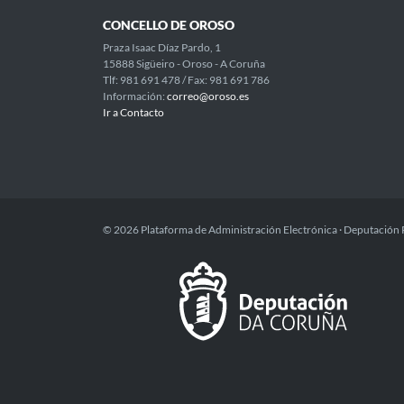
CONCELLO DE OROSO
Praza Isaac Díaz Pardo, 1
15888 Sigüeiro - Oroso - A Coruña
Tlf: 981 691 478 / Fax: 981 691 786
Información:
correo@oroso.es
Ir a Contacto
© 2026 Plataforma de Administración Electrónica · Deputación 