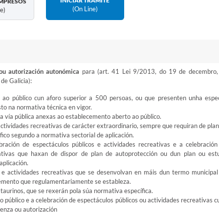
INICIAR TRÁMITE
MPRESOS
(on Line)
ne)
 ou autorización autonómica
para (art. 41 Lei 9/2013, do 19 de decembro,
e Galicia):
 ao público cun aforo superior a 500 persoas, ou que presenten unha espec
sto na normativa técnica en vigor.
 na vía pública anexas ao establecemento aberto ao público.
actividades recreativas de carácter extraordinario, sempre que requiran de plan
ico segundo a normativa sectorial de aplicación.
ración de espectáculos públicos e actividades recreativas e a celebración
eativas que haxan de dispor de plan de autoprotección ou dun plan ou est
aplicación.
s e actividades recreativas que se desenvolvan en máis dun termo municipal
mento que regulamentariamente se estableza.
 taurinos, que se rexerán pola súa normativa específica.
 público e a celebración de espectáculos públicos ou actividades recreativas c
cenza ou autorización