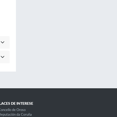
LACES DE INTERESE
oncello de Oroso
eputación da Coruña