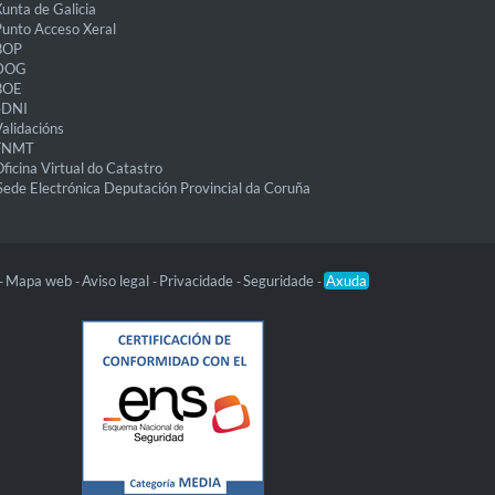
unta de Galicia
unto Acceso Xeral
BOP
DOG
BOE
eDNI
alidacións
FNMT
ficina Virtual do Catastro
Sede Electrónica Deputación Provincial da Coruña
Mapa web
Aviso legal
Privacidade
Seguridade
Axuda
-
-
-
-
-