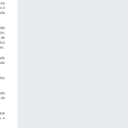
coa
on é
ado
lle
ón.
 de
iva
es.
ndo
ade
los
odo
 do
que
, a