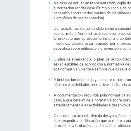
No caso de actuar en representación, copia d
autorización escrita dese último ou copia de 
necesario aportar o documento de identidade da
electrónico de representación).
O proxecto técnico, entendido como o conxunt
que permita á Administración coñecer o seu obx
O proxecto que se presente incluirá o conti
incendios, deberá estar asinado por o pers
específica sobre edificación, prevención e con
O plan de emerxencia, o plan de autoprotecci
sexan esixibles de acordo con a normativa de 
coa normativa vixente e sempre que os seus co
A declaración onde se faga constar o comprom
públicos e actividades recreativas de Galicia 
A documentación requirida pola normativa sob
caso, a que determine a normativa sobre preve
establecemento e as actividades a desenvolv
O documento acreditativo da designación da pe
debe expedir a certificación que acredite a a
dirección e a titulación e habilitación profesio