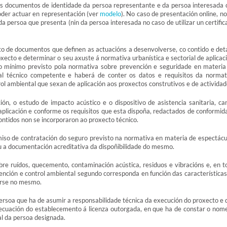
os documentos de identidade da persoa representante e da persoa interesada 
poder actuar en representación (ver
modelo
). No caso de presentación online, n
 persoa que presenta (nin da persoa interesada no caso de utilizar un certific
o de documentos que definen as actuacións a desenvolverse, co contido e deta
ecto e determinar o seu axuste á normativa urbanística e sectorial de aplicaci
do mínimo previsto pola normativa sobre prevención e seguridade en materia
oal técnico competente e haberá de conter os datos e requisitos da normat
trol ambiental que sexan de aplicación aos proxectos construtivos e de actividad
ón, o estudo de impacto acústico e o dispositivo de asistencia sanitaria, ca
aplicación e conforme os requisitos que esta dispoña, redactados de conformid
ntidos non se incorporaron ao proxecto técnico.
iso de contratación do seguro previsto na normativa en materia de espectácu
ou a documentación acreditativa da dispoñibilidade do mesmo.
re ruídos, quecemento, contaminación acústica, residuos e vibracións e, en t
nción e control ambiental segundo corresponda en función das características
erse no mesmo.
rsoa que ha de asumir a responsabilidade técnica da execución do proxecto e 
decuación do establecemento á licenza outorgada, en que ha de constar o nome
nal da persoa designada.