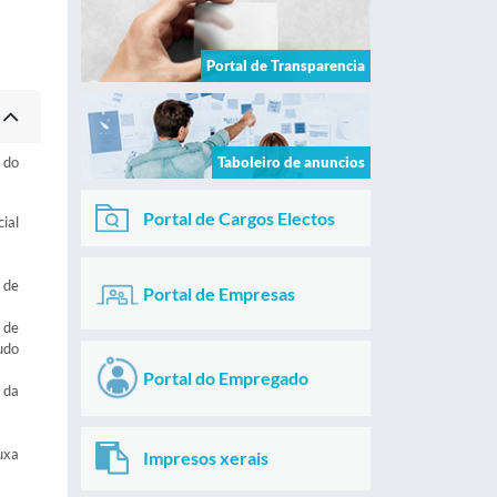
Portal de Transparencia
 do
Taboleiro de anuncios
Portal de Cargos Electos
ial
 de
Portal de Empresas
 de
udo
Portal do Empregado
 da
uxa
Impresos xerais