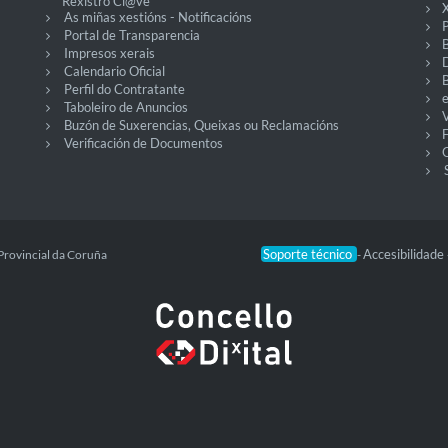
Rexistro Cl@ve
X
As miñas xestións - Notificacións
P
Portal de Transparencia
Impresos xerais
Calendario Oficial
Perfil do Contratante
Taboleiro de Anuncios
V
Buzón de Suxerencias, Queixas ou Reclamacións
Verificación de Documentos
O
Soporte técnico
Accesibilidade
Provincial da Coruña
-