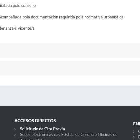
citada polo concello.
so, acompañada pola documentación requirida pola normativa urbanística.
denanza/s vixente/s.
ACCESOS DIRECTOS
EN
Solicitude de Cita Previa
C
Sedes electrónicas das E.E.L.L. da Coruña e Oficinas de
D