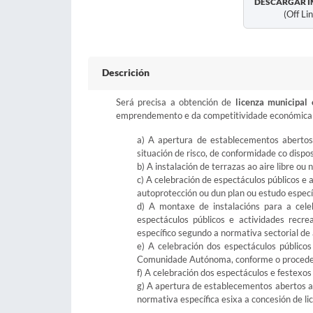
DESCARGAR I
(off Li
Descrición
Será precisa a obtención de
licenza municipal
emprendemento e da competitividade económica d
a) A apertura de establecementos abertos
situación de risco, de conformidade co dispo
b) A instalación de terrazas ao aire libre ou
c) A celebración de espectáculos públicos e 
autoprotección ou dun plan ou estudo específ
d) A montaxe de instalacións para a celeb
espectáculos públicos e actividades recr
específico segundo a normativa sectorial de 
e) A celebración dos espectáculos público
Comunidade Autónoma, conforme o procede
f) A celebración dos espectáculos e festexos
g) A apertura de establecementos abertos ao
normativa específica esixa a concesión de li