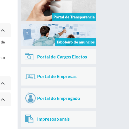
Portal de Transparencia
 de
Taboleiro de anuncios
Portal de Cargos Electos
nto
Portal de Empresas
Portal do Empregado
s
Impresos xerais