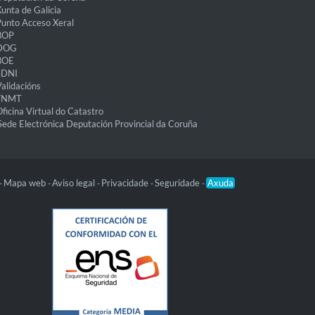
unta de Galicia
unto Acceso Xeral
BOP
DOG
BOE
eDNI
alidacións
FNMT
ficina Virtual do Catastro
Sede Electrónica Deputación Provincial da Coruña
Mapa web
Aviso legal
Privacidade
Seguridade
Axuda
-
-
-
-
-