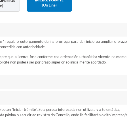
INICIAR TRÁMITE
MPRESOS
(on Line)
ne)
s" regula o outorgamento dunha prórroga para dar inicio ou ampliar o prazo
concedida con anterioridade.
mpre que a licenza fose conforme coa ordenación urbanística vixente no mome
licite non poderá ser por prazo superior ao inicialmente acordado.
otón "Iniciar trámite". Se a persoa interesada non utiliza a vía telemática,
 páxina ou acudir ao rexistro do Concello, onde lle facilitarán o dito impreso/