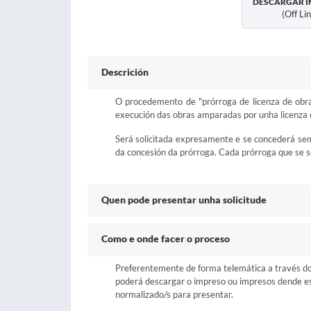
DESCARGAR I
(off Li
Descrición
O procedemento de "prórroga de licenza de obra
execución das obras amparadas por unha licenza 
Será solicitada expresamente e se concederá se
da concesión da prórroga. Cada prórroga que se so
Quen pode presentar unha solicitude
Como e onde facer o proceso
Preferentemente de forma telemática a través do b
poderá descargar o impreso ou impresos dende esta
normalizado/s para presentar.