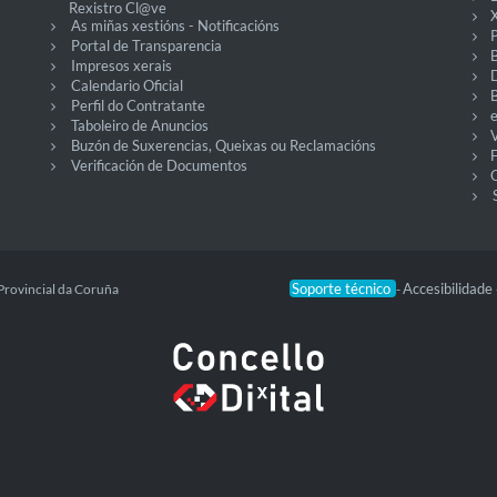
Rexistro Cl@ve
X
As miñas xestións - Notificacións
P
Portal de Transparencia
Impresos xerais
Calendario Oficial
Perfil do Contratante
Taboleiro de Anuncios
V
Buzón de Suxerencias, Queixas ou Reclamacións
Verificación de Documentos
O
Soporte técnico
Accesibilidade
Provincial da Coruña
-