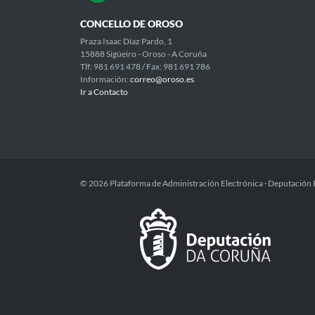
CONCELLO DE OROSO
Praza Isaac Díaz Pardo, 1
15888 Sigüeiro - Oroso - A Coruña
Tlf: 981 691 478 / Fax: 981 691 786
Información:
correo@oroso.es
Ir a Contacto
© 2026 Plataforma de Administración Electrónica · Deputación 