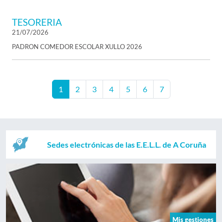
TESORERIA
21/07/2026
PADRON COMEDOR ESCOLAR XULLO 2026
1
2
3
4
5
6
7
Sedes electrónicas de las E.E.L.L. de A Coruña
Mis gestiones